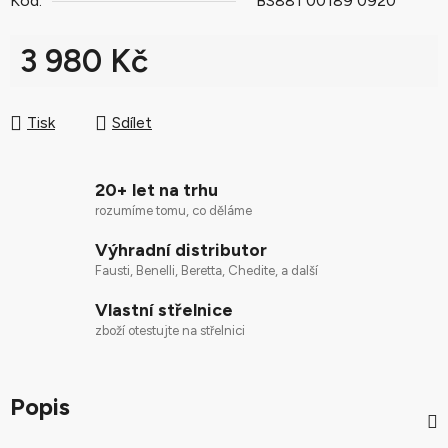
Kód:
BS881 00189 0920
3 980 Kč
Měrná cena:
Tisk
Sdílet
20+ let na trhu
rozumíme tomu, co děláme
Výhradní distributor
Fausti, Benelli, Beretta, Chedite, a další
Vlastní střelnice
zboží otestujte na střelnici
Popis