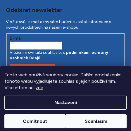
Odebírat newsletter
Vložte svůj e-mail a my vám budeme zasílat informace o
nových produktech na našem e-shopu.
E-mail
Vložením e-mailu souhlasíte s
podmínkami ochrany
osobních údajů
PŘIHLÁSIT SE
Tento web používá soubory cookie. Dalším procházením
tohoto webu vyjadřujete souhlas s jejich používáním..
Více informací
zde
.
Nastavení
Odmítnout
Souhlasím
Vytvořil Shoptet
|
Anque Media
Copyright 2026
Beretta.cz
. Všechna práva vyhrazena.