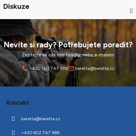
Diskuze
Nevíte si rady? Potřebujete poradit?
Zeptejte se nás telefonicky, nebo e-mailem
+420 602 747 986
beretta@beretta.cz
Z
á
Kontakt
p
a
beretta
@
beretta.cz
t
í
+420 602 747 986