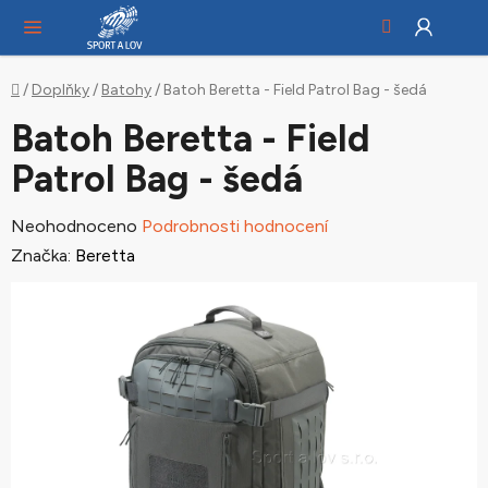
Hledat
NÁ
Přejít
KO
na
obsah
Domů
/
Doplňky
/
Batohy
/
Batoh Beretta - Field Patrol Bag - šedá
Batoh Beretta - Field
Patrol Bag - šedá
Průměrné
Neohodnoceno
Podrobnosti hodnocení
hodnocení
Značka:
Beretta
produktu
je
0,0
z
5
hvězdiček.