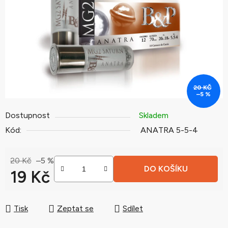
hvězdiček.
20 KČ
–5 %
Dostupnost
Skladem
Kód:
ANATRA 5-5-4
20 Kč
–5 %
DO KOŠÍKU
19 Kč
Měrná cena:
Tisk
Zeptat se
Sdílet