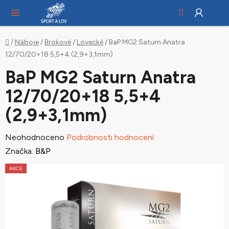
Hledat
NÁ
Přejít
KO
na
obsah
Domů
/
Náboje
/
Brokové
/
Lovecké
/
BaP MG2 Saturn Anatra
12/70/20+18 5,5+4 (2,9+3,1mm)
BaP MG2 Saturn Anatra
12/70/20+18 5,5+4
(2,9+3,1mm)
Průměrné
Neohodnoceno
Podrobnosti hodnocení
hodnocení
Značka:
B&P
produktu
AKCE
je
0,0
z
5